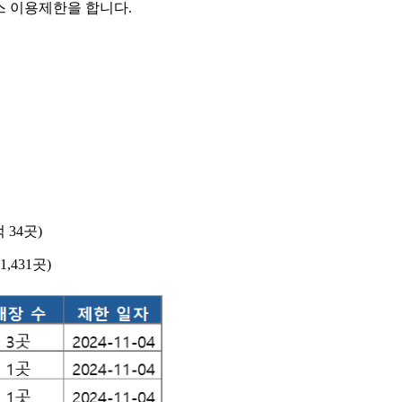
스 이용제한을 합니다
.
적
34
곳
)
1,431
곳
)